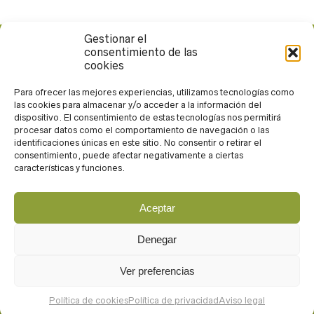
Gestionar el
consentimiento de las
Calle Rueda López, 13. 04004. Almería
cookies
950 265 371
andarin@andarin.eu
Para ofrecer las mejores experiencias, utilizamos tecnologías como
las cookies para almacenar y/o acceder a la información del
Trabaja con nosotros
dispositivo. El consentimiento de estas tecnologías nos permitirá
procesar datos como el comportamiento de navegación o las
identificaciones únicas en este sitio. No consentir o retirar el
consentimiento, puede afectar negativamente a ciertas
características y funciones.
Aceptar
Acceso
Aviso legal
Denegar
Política de privacidad
Política de cookies
Ver preferencias
Diseñado por estudio milú
Política de cookies
Política de privacidad
Aviso legal