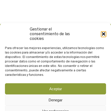
Gestionar el
consentimiento de las
Calle Rueda López, 13. 04004. Almería
cookies
950 265 371
andarin@andarin.eu
Para ofrecer las mejores experiencias, utilizamos tecnologías como
las cookies para almacenar y/o acceder a la información del
Trabaja con nosotros
dispositivo. El consentimiento de estas tecnologías nos permitirá
procesar datos como el comportamiento de navegación o las
identificaciones únicas en este sitio. No consentir o retirar el
consentimiento, puede afectar negativamente a ciertas
características y funciones.
Aceptar
Acceso
Aviso legal
Denegar
Política de privacidad
Política de cookies