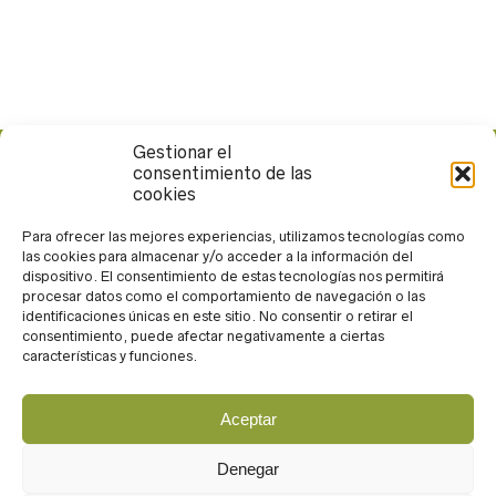
Gestionar el
consentimiento de las
Calle Rueda López, 13. 04004. Almería
cookies
950 265 371
andarin@andarin.eu
Para ofrecer las mejores experiencias, utilizamos tecnologías como
las cookies para almacenar y/o acceder a la información del
Trabaja con nosotros
dispositivo. El consentimiento de estas tecnologías nos permitirá
procesar datos como el comportamiento de navegación o las
identificaciones únicas en este sitio. No consentir o retirar el
consentimiento, puede afectar negativamente a ciertas
características y funciones.
Aceptar
Acceso
Aviso legal
Denegar
Política de privacidad
Política de cookies