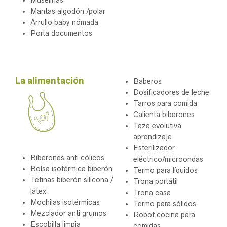
Mantas algodón /polar
Arrullo baby nómada
Porta documentos
.
La alimentación
Baberos
Dosificadores de leche
Tarros para comida
Calienta biberones
Taza evolutiva
aprendizaje
Esterilizador
Biberones anti cólicos
eléctrico/microondas
Bolsa isotérmica biberón
Termo para líquidos
Tetinas biberón silicona /
Trona portátil
látex
Trona casa
Mochilas isotérmicas
Termo para sólidos
Mezclador anti grumos
Robot cocina para
Escobilla limpia
comidas