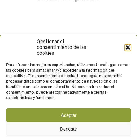
Gestionar el
consentimiento de las
Calle Rueda López, 13. 04004. Almería
cookies
950 265 371
andarin@andarin.eu
Para ofrecer las mejores experiencias, utilizamos tecnologías como
las cookies para almacenar y/o acceder a la información del
Trabaja con nosotros
dispositivo. El consentimiento de estas tecnologías nos permitirá
procesar datos como el comportamiento de navegación o las
identificaciones únicas en este sitio. No consentir o retirar el
consentimiento, puede afectar negativamente a ciertas
características y funciones.
Aceptar
Acceso
Aviso legal
Denegar
Política de privacidad
Política de cookies