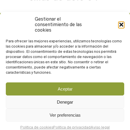
Gestionar el
consentimiento de las
Calle Rueda López, 13. 04004. Almería
cookies
950 265 371
andarin@andarin.eu
Para ofrecer las mejores experiencias, utilizamos tecnologías como
las cookies para almacenar y/o acceder a la información del
Trabaja con nosotros
dispositivo. El consentimiento de estas tecnologías nos permitirá
procesar datos como el comportamiento de navegación o las
identificaciones únicas en este sitio. No consentir o retirar el
consentimiento, puede afectar negativamente a ciertas
características y funciones.
Aceptar
Acceso
Aviso legal
Denegar
Política de privacidad
Política de cookies
Ver preferencias
Diseñado por estudio milú
Política de cookies
Política de privacidad
Aviso legal