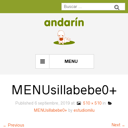
MENU
MENUsillabebe0+
Published
6 septiembre, 2019
at
510 × 510
in
MENUsillabebe0+
by
estudiomilu
Next →
← Previous